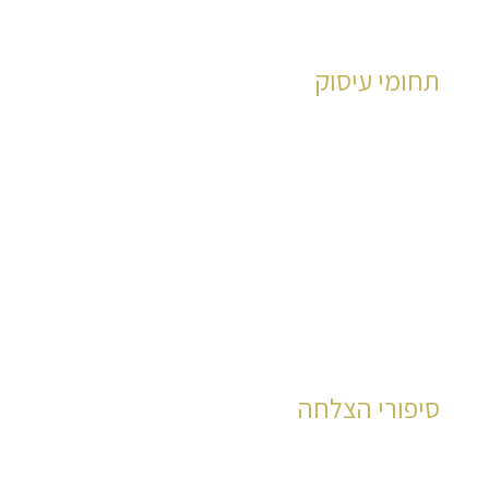
תחומי עיסוק
משרד עורכי דין קליין ושות' בעל מומחיות נרחבת
ומעמיקה בהיבטיו
לחץ כאן
סיפורי הצלחה
למשרדינו אלפי לקוחות מרוצים שקיבלו את כספי