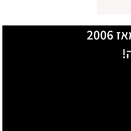
200
!