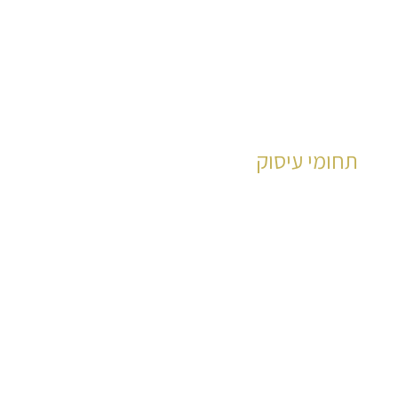
תחומי עיסוק
משרד עורכי דין קליין ושות' בעל מומחיות נרחבת
ומעמיקה בהיבטיו
לחץ כאן