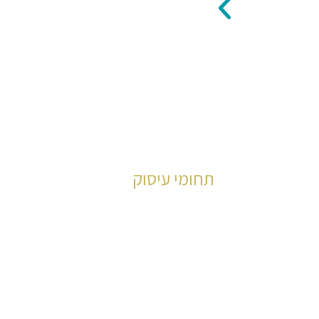
תחומי עיסוק
משרד עורכי דין קליין ושות' בעל מומחיו
בהיבטיו
לחץ כאן