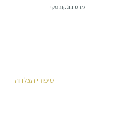
מרט בוגקובסקי
סיפורי הצלחה
ת נרחבת ומעמיקה
למשרדינו אלפי לקוחות 
לחץ כאן