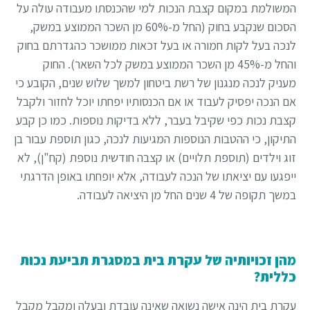
המשולמת במקום קצבת הנכות למי שהכנסתו מעבודה עולה על
הסכום שנקבע בחוק (החל מ-60% מן השכר הממוצע במשק,
לנכה בעל לקות חמורה או בעל זכאות ממושכר כהגדרתם בחוק
והחל מ-45% מן השכר הממוצע במשק לכל השאר). החוק
מעניק לנכה מנגנון של רשת ביטחון למשך שלוש שנים, הקובע כי
אם הנכה יפסיק לעבוד או אם הכנסותיו יפחתו יוכל לחזור ולקבל
קצבת נכות כפי שקיבל בעבר, ללא בדיקות נוספות. כמו כן קבע
התיקון, כי ההטבות הנוספות המגיעות לנכה, כגון תוספת עבור בן
זוג וילדים (תוספת תלויים) או קצבה חודשית נוספת (קח"ן), לא
ייפגעו עם יציאתו של הנכה לעבודה, אלא יופחתו באופן הדרגתי
במשך תקופה של 4 שנים החל מן היציאה לעבודה.
מהן זכויותיה של עקרת בית במסגרת תביעת נכות
כללית?
עקרת בית הינה אישה נשואה שאינה עובדת ובעלה ומקבל מקבל