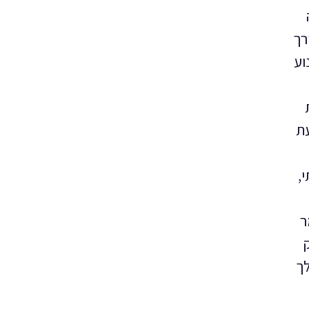
רך
וע
עת
,
ר
לך