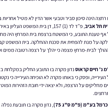
צה הינה סיכון סביר וטבעי אשר הדין לא מטיל אחריות בג
ית תל אביב
, פ"ד לד (1) 157, דן בית המשפט העליון באי
ל אף טענת התובע, כי המשטח ברצפת בית המרחץ היה מחל
החלקה על מנת להפחית את סכנת ההחלקה. בית המשפט קבע
ההולך לבית-מרחץ מצפה כי יהלך על רצפה רטובה ממים וס
 נ' חיים קראוס
נדון מקרה בו התובע החליק במקלחת בח
עירייה, ופסק כי באותו מקרה לא הוכיחה העירייה כי נקטה
מחליקים על הרצפה, ולא יצאה ידי חובת הזהירות המוט
רחצים.
, נדון מקרה בו תובעת נפלה