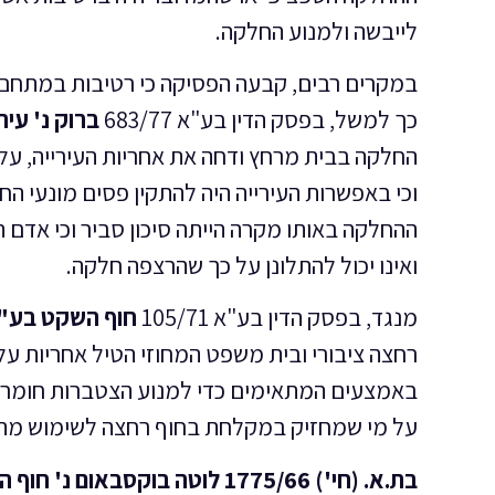
לייבשה ולמנוע החלקה.
במקרים רבים, קבעה הפסיקה כי רטיבות במתחם רח
כך למשל, בפסק הדין בע"א 683/77
ברוק נ' עיר
החלקה בבית מרחץ ודחה את אחריות העירייה, ע
וכי באפשרות העירייה היה להתקין פסים מונעי 
ההחלקה באותו מקרה הייתה סיכון סביר וכי אדם 
ואינו יכול להתלונן על כך שהרצפה חלקה.
מנגד, בפסק הדין בע"א 105/71
חוף השקט בע"מ
רחצה ציבורי ובית משפט המחוזי הטיל אחריות על ה
באמצעים המתאימים כדי למנוע הצטברות חומרים 
על מי שמחזיק במקלחת בחוף רחצה לשימוש מת
בת.א. (חי') 1775/66 לוטה בוקסבאום נ' חוף הכרמל בע"מ (פ"מ ס"ג 75)