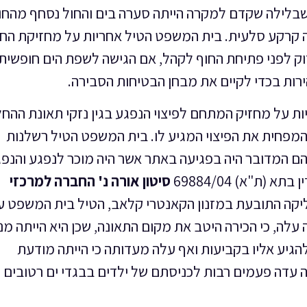
 שבלילה שקדם למקרה הייתה סערה בים והחול נסחף מהחו
 קרקע סלעית. בית המשפט הטיל אחריות על מחזיקת החו
דוק לפני פתיחת החוף לקהל, אם הגישה לשפת הים חופשית
רות בכדי לקיים את מבחן הבטיחות הסבירה.
 על מחזיק המתחם לפיצוי הנפגע בגין נזקי תאונת ההחל
המפחית את הפיצוי המגיע לו. בית המשפט הטיל רשלנות
ם המדובר היה בפגיעה באתר אשר היה מוכר לנפגע והנפ
ת"א) 69884/04
סיטון אורה נ' החברה למרכזי
ליקה התובעת במזנון הקאנטרי קלאב, הטיל בית המשפט ע
לה, כי הכירה היטב את מקום התאונה, שכן היא הייתה מנו
תאונה ונהגה להגיע אליו בקביעות ואף עלה מעדותה כי הייתה מודעת
ה עדה פעמים רבות לכניסתם של ילדים בבגדי ים רטובים