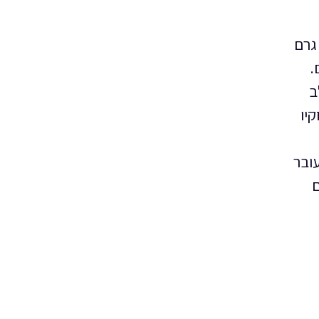
גרם
.
ב
יו
עובר
ם