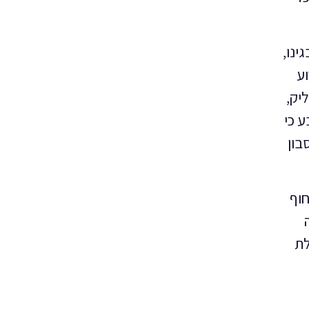
ינו,
רוע
יק,
 כי
בון
וף
לת