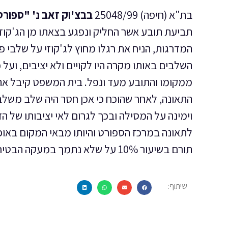
בת"א (חיפה) 25048/99
בבצ'וק זאב נ' "ספורטל
תביעת תובע אשר החליק ונפגע בצאתו מן הג'קוז
המדרגות, הניח את רגלו מחוץ לג'קוזי על שלבי 
השלבים באותו מקרה היו לקויים ולא יציבים, ועל
ממקומו והתובע מעד ונפל. בית המשפט קיבל את ה
התאונה, לאחר שהוכח כי אכן חסר היה שלב משלב
וימינה על המסילה ובכך לגרום לאי יציבותו של ה
לתאונה במרכז הספורט והיותו מבאי המקום באופ
תורם בשיעור 10% על שלא נתמך במעקה הבטיחות בעת היציאה מן הג'קוזי.
שיתוף: