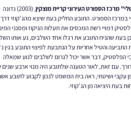
י" מרכז הספורט העירוני קריית מוצקין
, (2003) נדונה
י במרכז הספורט. התובע החליק בעת שיצא מהג'קוזי דרך 
פלסטיק דמויי רשת המכסים את תעלות הניקוז ומסנני המים
 כן בעת שהניח התובע את רגלו אחד השלבים, נע אותו השל
תביעה והטיל אחריות על הנתבעת לפיצוי התובע בגין נזק
י הפלסטיק, דבר אשר יכול לגרום לשלבים לנוע שמאלה
דורך. עם זאת, לאור הטענה שלתובע היה מנוי ארבע שנים 
ן עקבי ושיטתי, ראה בית המשפט לנכון לקבוע לתובע אש