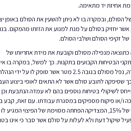
מת אחיזת יד מתאימה.
ל הסולם, ובמקרה בו לא ניתן להשעין את הסולם באופן יצי
אשר יחזיק בסולם על מנת למנוע את הזזתו מהמקום. בנו
 של זקיפי הסולם ושלבי הסולם.
כתוצאה מנפילה מסולם וקובעת את מידת אחריותו של
קני הבטיחות הקבועים בתקנות. כך למשל, במקרה בו אי
תחזוקה במלון, אשר נדרש לבצע תיקון לגוף תאורה, נפל מסולם בגובה 2.5 מטר אשר סופק לו על ידי הנה
 שסיפקה לתובע סולם אשר לא התאים לאופי ביצוע העב
חס לשיקולי בטיחות נוספים בהם לא עמדה הנתבעת וכן צי
 ו/או פיקוח מספיקים במסגרת עבודתו. עם זאת, קבע ב
המשפט כי לתובע קיימת רשלנות תורמת בשיעור של 15%, המצדיקה הפחתה מסוימת של הפיצוי המגיע לו
עיל שיקול דעת ולא לעלות על סולם אשר סבר כי אינו בטו