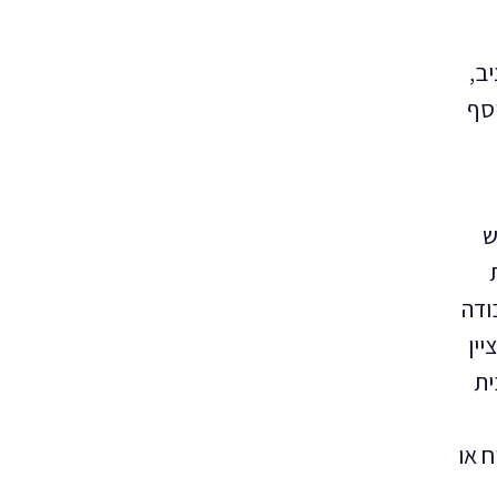
ב,
סף
ש
לת
ודה
ין
ית
ח או