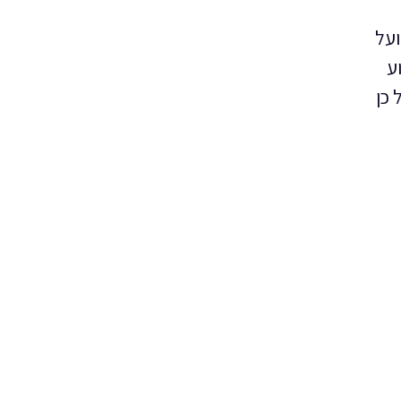
ועל
ע
 כן