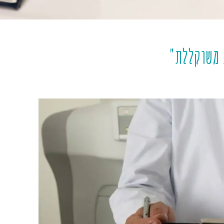
 משוקללת"