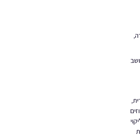
ה,
ושב
ין פגיעה צווארית,
מלוא האחוזים
 הליקוי
הנכות